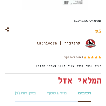
מק"ט:
693493207799
₪
5
קרניבור | Carnivore
מדורגים
מתוך 5 מבוסס על
2
דירוגים של לקוחות
2
חוות דעת לקוח
5.00
חטיף טבעי לכלב עשוי 100% באפלו מיובש
המלאי אזל
רכיבים
מידע נוסף
ביקורות (2)