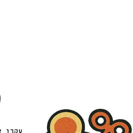
עקבו א