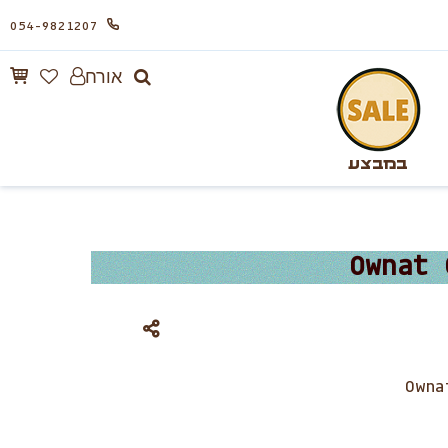
054-9821207
אורח
במבצע