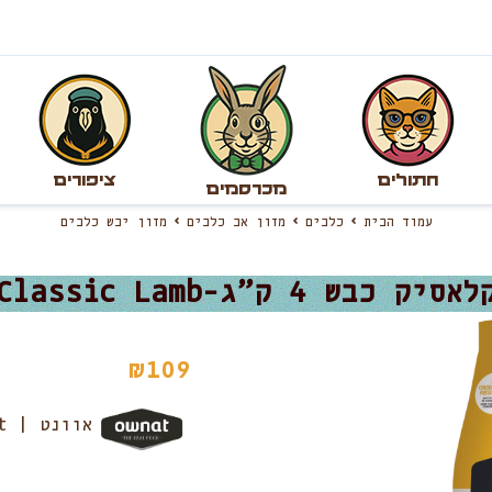
חתולים
ציפורים
מכרסמים
עמוד הבית
כלבים
מזון אב כלבים
מזון יבש כלבים
 4 ק”ג-Ownat Classic Lamb
₪
109
אוונט | Ownat