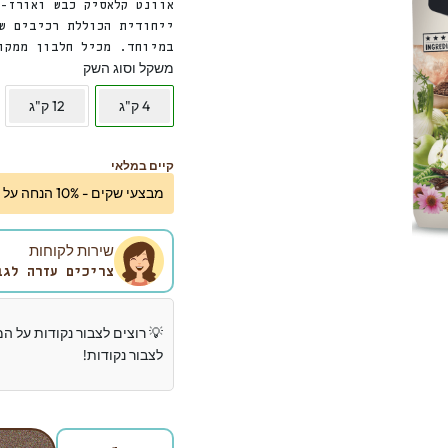
אוונט קלאסיק כבש ואורז-
ייחודית הכוללת רכיבים ש
במיוחד. מכיל חלבון ממקו
משקל וסוג השק
4 ק"ג
12 ק"ג
קיים במלאי
מבצעי שקים - 10% הנחה על השק השני (לא כולל מבצעי החודש)!
שירות לקוחות
צריכים עזרה לגב
💡 רוצים לצבור נקודות על ה
לצבור נקודות!