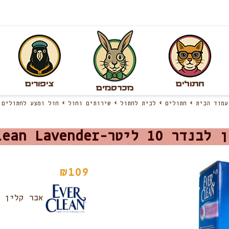
חתולים
ציפורים
מכרסמים
עמוד הבית
חתולים
לבית לחתול
שירותים וחול
חול ומצע לחתולים
יטר-Ever Clean Lavender
₪
109
אבר קלין |  Clean