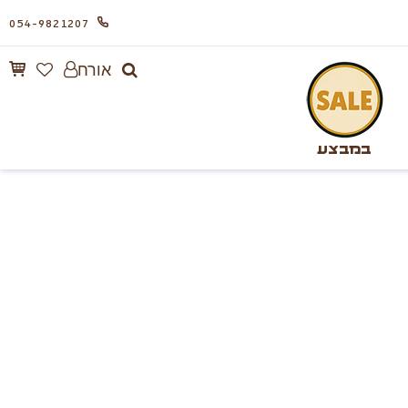
054-9821207
אורח
במבצע