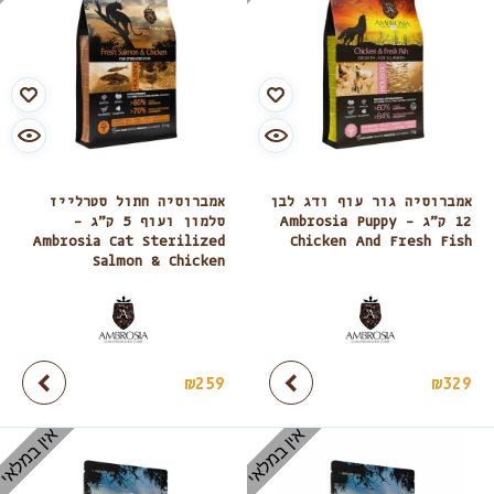
אמברוסיה גור עוף ודג לבן
אמברוסיה חתול סטרלייז
12 ק”ג – Ambrosia Puppy
סלמון ועוף 5 ק”ג –
Ambrosia Cat Sterilized
Chicken And Fresh Fish
Salmon & Chicken
₪
259
₪
329
אין במלאי
אין במלאי