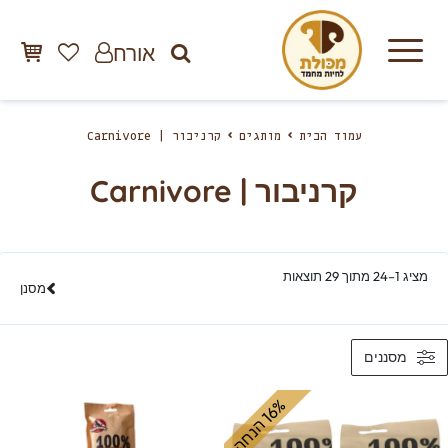
אורח
עמוד הבית
מותגים
קרניבור | Carnivore
קרניבור | Carnivore
מציג 1–24 מתוך 29 תוצאות
מסנן
מסננים
%
ה
1
6
ה
נ
ח