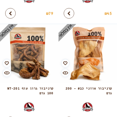
₪
79
₪
45
אין במלאי
אין במלאי
קרניבור אוזני כבש – 200
קרניבור גרון עוף NT-201
גרם
100 גרם