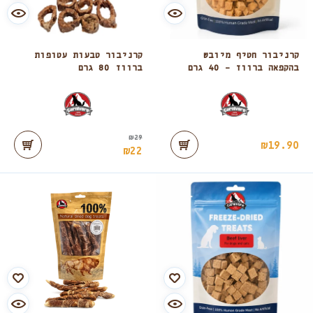
קרניבור חטיף מיובש
קרניבור טבעות עטופות
בהקפאה ברווז – 40 גרם
ברווז 80 גרם
₪
29
₪
19.90
₪
22