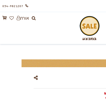
054-9821207
אורח
במבצע