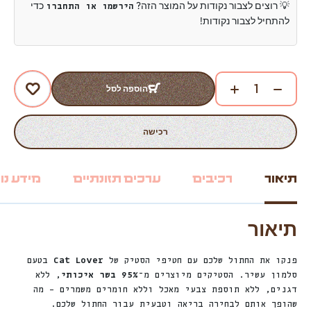
💡 רוצים לצבור נקודות על המוצר הזה?
כדי
הירשמו או התחברו
להתחיל לצבור נקודות!
הוספה לסל
רכישה
תיאור
רכיבים
ערכים תזונתיים
מידע נו
תיאור
פנקו את החתול שלכם עם חטיפי הסטיק של
Cat Lover
בטעם
סלמון עשיר. הסטיקים מיוצרים מ־
95% בשר איכותי
, ללא
דגנים, ללא תוספת צבעי מאכל וללא חומרים משמרים – מה
שהופך אותם לבחירה בריאה וטבעית עבור החתול שלכם.