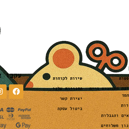
עקבו א
שירות לקוחות
ספות
החנויות שלנו
יקת התנהגות חיית
חמד
יצירת קשר
דות
ביטול עסקה
אים והגבלות
נון משלוחים