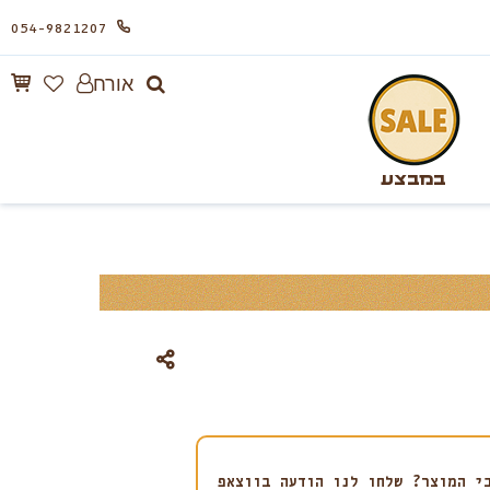
054-9821207
אורח
במבצע
י המוצר? שלחו לנו הודעה בווצאפ