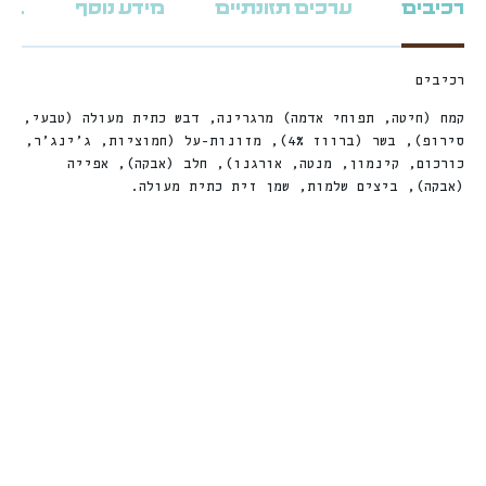
רכיבים
ערכים תזונתיים
מידע נוסף
ביקו
רכיבים
קמח (חיטה, תפוחי אדמה) מרגרינה, דבש כתית מעולה (טבעי,
סירופ), בשר (ברווז 4%), מזונות-על (חמוציות, ג’ינג’ר,
כורכום, קינמון, מנטה, אורגנו), חלב (אבקה), אפייה
(אבקה), ביצים שלמות, שמן זית כתית מעולה.
חדש
חדש
%
ה
%
ה
Sale!
Sale!
1
3
ה
נ
ח
2
4
ה
נ
ח