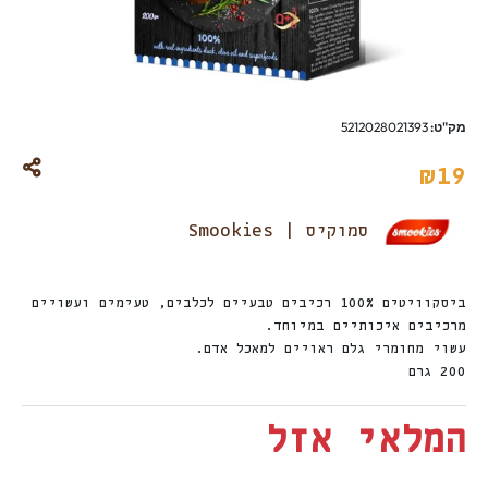
מק"ט:
5212028021393
₪
19
סמוקיס | Smookies
ביסקוויטים 100% רכיבים טבעיים לכלבים, טעימים ועשויים
מרכיבים איכותיים במיוחד.
עשוי מחומרי גלם ראויים למאכל אדם.
200 גרם
המלאי אזל