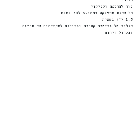
הארגז
נוח להחלפה ולניקוי
כל שקית מספיקה בממוצע ל30 ימים
1.5 ק”ג בשקית
שילוב של גבישים קטנים וגדולים למקסימום של ספיגה
ונטרול ריחות
חדש
0
+
מ
ת
נ
ה
6
1
🎁
🎁
קלבר קט Clever
חול חולים