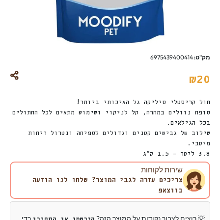
מק"ט:
6975439400414
₪
20
חול קריסטלי סיליקה גל האיכותי ביותר!
סופח נוזלים במהרה, קל לניקוי ושימוש מתאים לכל החתולים
בכל הגילאים.
שילוב של גבישים קטנים וגדולים לספיחה ונטרול ריחות
מיטבי.
3.8 ליטר – 1.5 ק”ג
שירות לקוחות
צריכים עזרה לגבי המוצר? שלחו לנו הודעה
בווצאפ
💡 רוצים לצבור נקודות על המוצר הזה?
כדי
הירשמו או התחברו