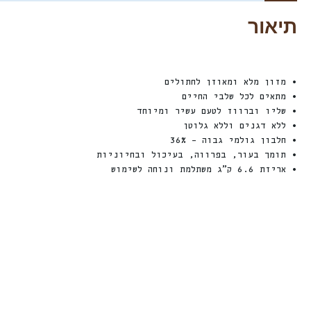
תיאור
• מזון מלא ומאוזן לחתולים
• מתאים לכל שלבי החיים
• שליו וברווז לטעם עשיר ומיוחד
• ללא דגנים וללא גלוטן
• חלבון גולמי גבוה – 36%
• תומך בעור, בפרווה, בעיכול ובחיוניות
• אריזת 6.6 ק״ג משתלמת ונוחה לשימוש
חדש
חדש
%
ה
%
ה
le!
Sale!
Sale!
2
4
ה
נ
ח
2
4
ה
נ
ח