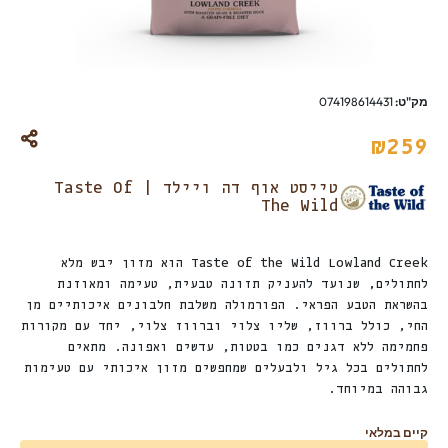
מק"ט:
074198614431
₪
259
טייסט אוף דה ויילד | Taste Of
The Wild
Taste of the Wild Lowland Creek הוא מזון יבש מלא
לחתולים, שנועד להעניק תזונה טבעית, טעימה ומאוזנת
בהשראת הטבע הפראי. הפורמולה משלבת חלבונים איכותיים מן
החי, כולל ברווז, שליו צלוי וברווז צלוי, יחד עם מקורות
פחמימה ללא דגנים כמו בטטות, עדשים ואפונה. מתאים
לחתולים בכל גיל ולבעלים שמחפשים מזון איכותי עם טעימות
גבוהה במיוחד.
קיים במלאי