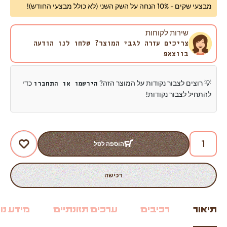
מבצעי שקים - 10% הנחה על השק השני (לא כולל מבצעי החודש)!
שירות לקוחות
צריכים עזרה לגבי המוצר? שלחו לנו הודעה
בווצאפ
💡 רוצים לצבור נקודות על המוצר הזה?
כדי
הירשמו או התחברו
להתחיל לצבור נקודות!
הוספה לסל
רכישה
תיאור
רכיבים
ערכים תזונתיים
מידע נו