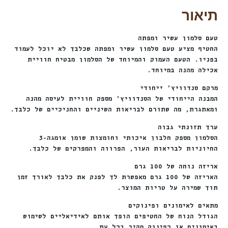
תיאור
טעם סלמון עשיר ומפתה
החטיף מציע טעם סלמון עשיר ומפתה שכלבך לא יוכל לעמוד
בפניו. הטעם העמוק והמיוחד של הסלמון מבטיח חוויית
אכילה מהנה במיוחד.
מרקם סנדוויץ’ ייחודי
המבנה הייחודי של הסנדוויץ’ מספק חוויית לעיסה מהנה
ומאתגרת, מה שתורם לבריאות השיניים והחניכיים של כלבך.
ערך תזונתי גבוה
הסלמון מספק חלבון איכותי וחומצות שומן אומגה-3
החיוניות לבריאות העור, הפרווה והמפרקים של כלבך.
אריזה נוחה של 100 גרם
האריזה של 100 גרם מאפשרת לך לפנק את כלבך לאורך זמן
תוך שמירה על טריות המוצר.
מתאים לאימונים ופינוקים
הגודל הנוח של החטיפים הופך אותם לאידיאליים לשימוש
באימונים או כפינוק מהיר בכל עת.