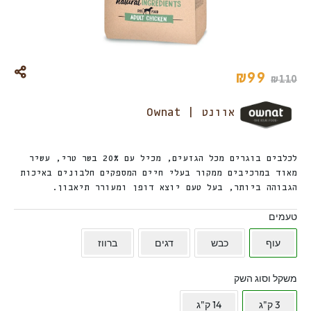
₪
99
₪
110
אוונט | Ownat
לכלבים בוגרים מכל הגזעים, מכיל עם 20% בשר טרי, עשיר
מאוד במרכיבים ממקור בעלי חיים המספקים חלבונים באיכות
הגבוהה ביותר, בעל טעם יוצא דופן ומעורר תיאבון.
טעמים
עוף
כבש
דגים
ברווז
משקל וסוג השק
3 ק"ג
14 ק"ג