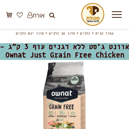
אורח
עמוד הבית
כלבים
מזון אב כלבים
מזון יבש כלבים
אוונט ג’סט ללא דגנים עוף 3 ק”ג –
Ownat Just Grain Free Chicken