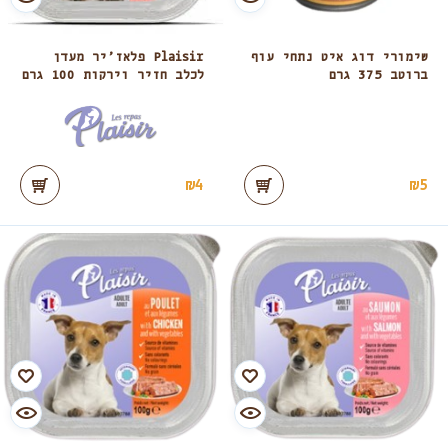
שימורי דוג איט נתחי עוף
Plaisir פלאז’יר מעדן
ברוטב 375 גרם
לכלב חזיר וירקות 100 גרם
₪
4
₪
5