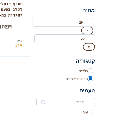
חטיף דנטלי
מחיר
יחידות במא
×
₪
49
₪
29
×
קטגוריה
כלבים
1
חבילות כלבים
1
טעמים
עוף
1