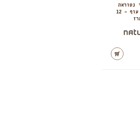
 נטוראה
לכלב בטעם עוף – 12
רז