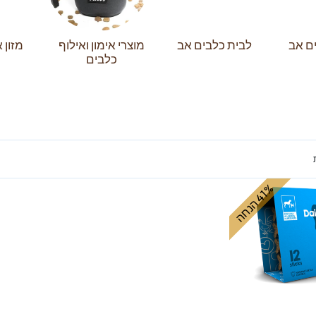
ם אב
לבית כלבים אב
מוצרי אימון ואילוף
מזון 
כלבים
%
ה
4
1
ה
נ
ח