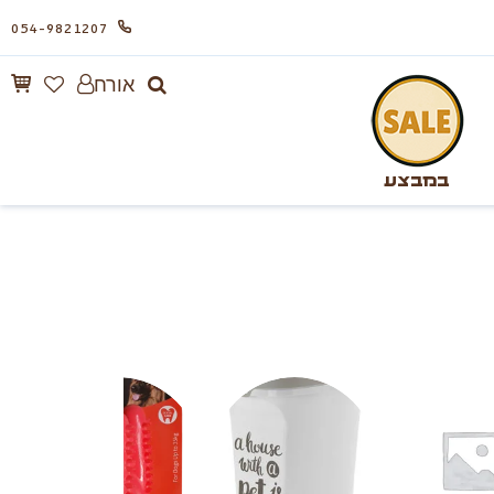
054-9821207
אורח
במבצע