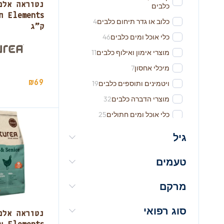
נטוראה אלמ
כלבים
כלוב או גדר תיחום כלבים
4
ק”ג
כלי אוכל ומים כלבים
46
מוצרי אימון ואילוף כלבים
11
מיכלי אחסון
7
₪
69
ויטמינים ותוספים כלבים
19
מוצרי הדברה כלבים
32
כלי אוכל ומים חתולים
25
מנשא לחתולים
13
גיל
שמפו כלבים
54
טעמים
מרכך כלבים
16
מברשת או מסרק כלבים
19
מרקם
קוצץ ציפורניים כלבים
4
היגיינת הפה כלבים
38
סוג רפואי
נטוראה אלמ
בושם כלבים
19