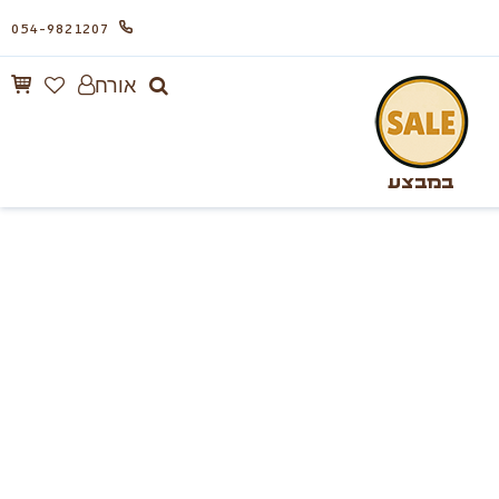
054-9821207
אורח
במבצע