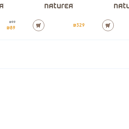
₪
99
₪
329
₪
89