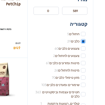
PetChip
קטגוריה
חתולים
5
כלבים
29
₪
69
₪
49
צעצועים כלבים
60
צעצועים לחתולים
2
מיטות ומזרונים כלבים
67
מיטות לחתולים
26
מזון טיפולי כלבים
70
שימורים ומעדנים כלבים
105
חטיפים עצמות וביסקוויטים
363
כלבים
קולרים, רצועות ורתמות
1