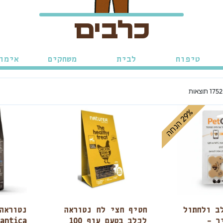
כלבים
טיפוח
לבית
משחקים
אימו
%
ה
2
9
ה
נ
ח
ב ולחתול
חטיף חצי לח נטוראה
ר –
לכלב בטעם עוף 100
antica