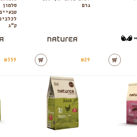
גרם
טבעיים
ק”ג
₪
359
₪
29