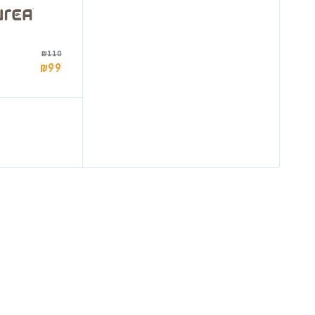
₪
110
₪
99