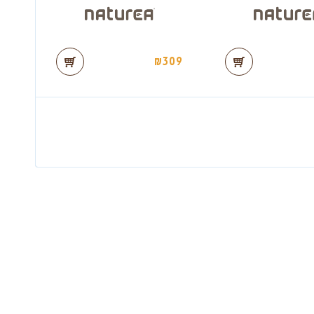
₪
309