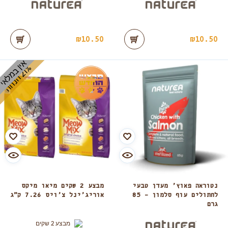
₪
10.50
₪
10.50
אין במלאי
%
ה
2
1
ה
נ
ח
נטוראה פאוץ’ מעדן טבעי
מבצע 2 שקים מיאו מיקס
לחתולים עוף סלמון – 85
אוריג’ינל צ’ויס 7.26 ק”ג
גרם