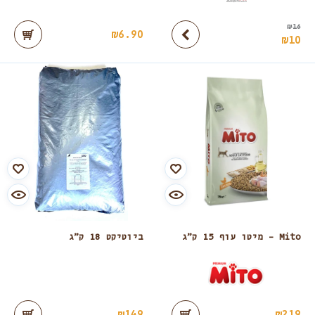
₪
16
₪
6.90
₪
10
Mito – מיטו עוף 15 ק”ג
ביוטיקט 18 ק”ג
₪
149
₪
219