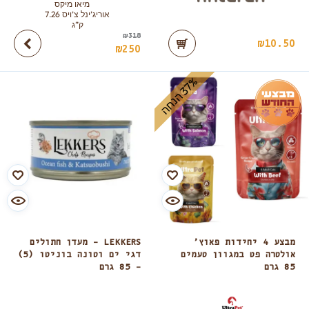
₪
318
₪
10.50
₪
250
%
ה
3
7
ה
נ
ח
מבצע 4 יחידות פאוץ’
LEKKERS – מעדן חתולים
אולטרה פט במגוון טעמים
דגי ים וטונה בוניטו (5)
85 גרם
– 85 גרם