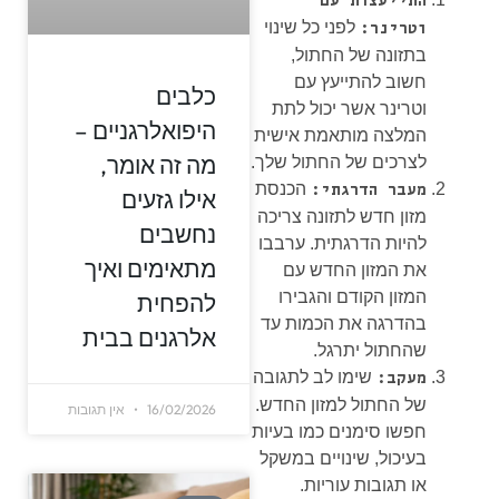
התייעצות עם
לפני כל שינוי
וטרינר:
בתזונה של החתול,
חשוב להתייעץ עם
כלבים
וטרינר אשר יכול לתת
היפואלרגניים –
המלצה מותאמת אישית
מה זה אומר,
לצרכים של החתול שלך.
הכנסת
מעבר הדרגתי:
אילו גזעים
מזון חדש לתזונה צריכה
נחשבים
להיות הדרגתית. ערבבו
מתאימים ואיך
את המזון החדש עם
המזון הקודם והגבירו
להפחית
בהדרגה את הכמות עד
אלרגנים בבית
שהחתול יתרגל.
שימו לב לתגובה
מעקב:
של החתול למזון החדש.
16/02/2026
אין תגובות
חפשו סימנים כמו בעיות
בעיכול, שינויים במשקל
או תגובות עוריות.