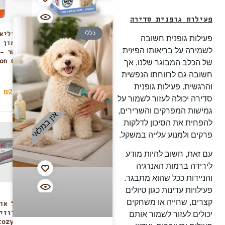
פעילות גופנית סדירה
כללי
טבליות
בריליא
פעילות גופנית חשובה
גלוקוזמין לכלב
לשמירה על בריאותו הפיזית
(45 יח’)
של הכלב המבוגר שלנו, אך
on Oil
חשובה גם לרווחתו הנפשית
והרגשית. פעילות גופנית
₪
209
₪
139
סדירה יכולה לעזור לשמור על
גמישות המפרקים והשרירים,
אין במלאי
להפחית את הסיכון לדלקות
פרקים ולמנוע עלייה במשקל.
עם זאת, חשוב להיות מודע
לירידה ברמות האנרגיה
והניידות ככל שהוא מתבגר.
פעילויות עדינות כגון טיולים
קצרים, שחייה או משחקים
מיטה אורטופדית
ג’ל או
יכולים לעזור לשמור אותם
לכלב
אורוזי
rozyme