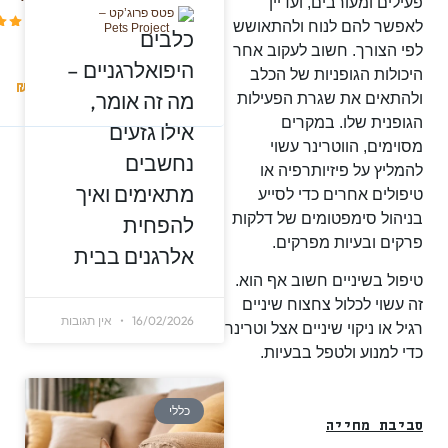
פעילים ומעורבים, ועדיין
לאפשר להם לנוח ולהתאושש
כלבים
לפי הצורך. חשוב לעקוב אחר
היפואלרגניים –
היכולות הגופניות של הכלב
החל מ
₪
75
מה זה אומר,
₪
220
ולהתאים את שגרת הפעילות
הגופנית שלו. במקרים
אילו גזעים
מסוימים, הווטרינר עשוי
נחשבים
להמליץ על פיזיותרפיה או
מתאימים ואיך
טיפולים אחרים כדי לסייע
בניהול סימפטומים של דלקות
להפחית
פרקים ובעיות מפרקים.
אלרגנים בבית
טיפול בשיניים חשוב אף הוא.
זה עשוי לכלול צחצוח שיניים
16/02/2026
אין תגובות
רגיל או ניקוי שיניים אצל וטרינר
כדי למנוע ולטפל בבעיות.
כללי
סביבת מחייה