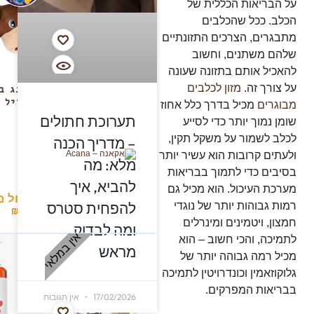
על הבריאות הכללית של
הכלב. ככל שהכלבים
מתבגרים, הצרכים התזונתיים
שלהם משתנים, וחשוב
להאכיל אותם בתזונה שעונה
על צורך זה.
מזון לכלבים
אקאנה הריטג’
קונג ב
סניור 2 ק”ג-
האייל
מבוגרים
מכיל בדרך כלל אחוז
Acana Heritage
תערוכת חתולים
שומן נמוך יותר כדי לסייע
Senior
לכלב לשמור על משקל תקין,
– מדריך הכנה
ולעתים קרובות הוא עשיר יותר
מלא: מה
בסיבים כדי לתמוך בבריאות
להביא, איך
מערכת העיכול. הוא מכיל גם
החל מ
להפחית סטרס
רמות גבוהות יותר של נוגדי
₪
110
₪
79
חמצון, ויטמינים ומינרלים
ומה לבדוק
אין במלאי
לתמיכה, והכי חשוב – הוא
מראש
מכיל רמה גבוהה יותר של
גלוקוזאמין וכונדרויטין לתמיכה
בבריאות המפרקים.
17/02/2026
אין תגובות