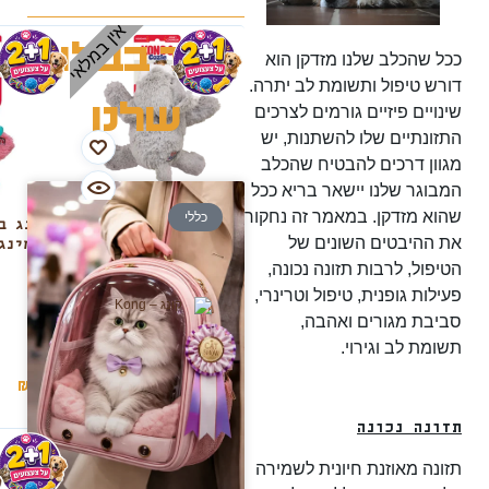
אין במלאי
עוד בבלוג
ככל שהכלב שלנו מזדקן הוא
דורש טיפול ותשומת לב יתרה.
שלנו
שינויים פיזיים גורמים לצרכים
התזונתיים שלו להשתנות, יש
מגוון דרכים להבטיח שהכלב
המבוגר שלנו יישאר בריא ככל
שהוא מזדקן. במאמר זה נחקור
כללי
בובת באסטר
קונג ב
את ההיבטים השונים של
הקואלה M
פלמינג
L
הטיפול, לרבות תזונה נכונה,
פעילות גופנית, טיפול וטרינרי,
סביבת מגורים ואהבה,
תשומת לב וגירוי.
₪
85
₪
59
תזונה נכונה
תזונה מאוזנת חיונית לשמירה