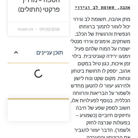
פרקטי (חתולים)
אהבה, תשומת לב וגירוי
מתן אהבה, תשומת לב וגירוי
יכול לעזור לתמוך ברווחתו
09/02/2026
אין תגובות
הנפשית והרגשית של הכלב.
משחקים, אימונים וגירוי מנטלי
ישמרו על המוח שלהם פעיל
תוכן עניינים
וימנעו ירידה קוגניטיבית. בילוי
זמן איכות, כגון טיול במקום
אהוב, יספק לו תחושת ביטחון
ונוחות. מקום שקט ונוח לישון
ולהירגע יעזור לו להטען מחדש
ולשמור על הבריאות והרווחה
הכללית. בנוסף לפעילויות אלו,
חשוב לספק שפע של חיבה
וחיזוקים חיוביים (כשמגיע –
בפעולות שנרצה לחזק
ולשמר). הדבר יעזור להגביר
את הביטחון וההערכה