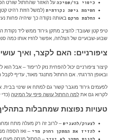
על האזור שהחתול שורט הכי
כיסוי בד/שמיכה
(למשל הזזת רהיט קטן 
חסימת גישה נקודתית
באותה נקודה כך שיהיה פחות נעי
החלפת מרקם
טיפ קטן שעובד: להציב מתקן גירוד ממש ליד נקודת ה
שבוע-שבועיים של הצלחה, אפשר להזיז אותו כמה סנט
ציפורניים: האם לקצר, ואיך עושים
קיצור ציפורניים יכול להפחית נזק לריפוד – אבל הוא
ובאופן הדרגתי. אם החתול מתנגד מאוד, עדיף לקבל 
לפעמים גירוד מוגבר קשור גם למתח או שינוי בבית. 
לקרוא גם את
למה החתול עושה פיפי על המיטה
(כדי 
טעויות נפוצות שמחבלות בתהליך
– לרוב זה רק מעלה מתח ומחמי
לצעוק/להעניש
– ואז הספה מנ
להזיז את המתקן רחוק מדי
– החתול מנסה פעם אח
לקנות מתקן לא יציב