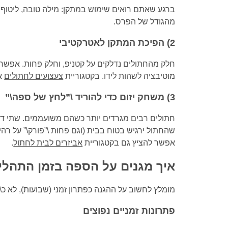
ברגע שאתם רואים שימוש במתקן: מילה טובה, ליטוף ק
מהגודל של הפרס.
2) הפיכת המתקן לאטרקטיבי
חלק מהחתולים נדלקים על קטניפ, וחלק פחות. אפשר
מוטיבציה לשהות לידו. בקטגוריית
צעצועים לחתולים
אפ
3) משחק יזום כדי להוריד \”לחץ של ספה\”
חתולים רבים מגרדים יותר כשהם משועממים. שתי דקו
שהחתול ירגיש בטוח בבית (וגם פחות \”פורק\” על רה
אפשר להציץ גם בקטגוריית
אביזרים לבית לחתול
.
איך מגנים על הספה בזמן התהלי
מומלץ לחשוב על ההגנה כפתרון זמני (שבועות), לא כ\
פתרונות זמניים נפוצים