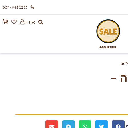
054-9821207
אורח
במבצע
לים)
 –
: