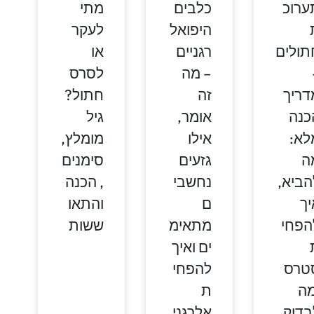
ערוכ
כלבים
מתי
היפואל
לעקר
תולים
רגניים
או
– מה
לסרס
דריך
זה
חתול?
כנה
אומר,
גיל
לא:
אילו
מומלץ,
ה
גזעים
סימנים
הביא,
נחשבי
, הכנה
יך
ם
והתאו
הפחי
מתאימ
ששות
ים ואיך
טרס
להפחי
מה
ת
בדוק
אלרגני