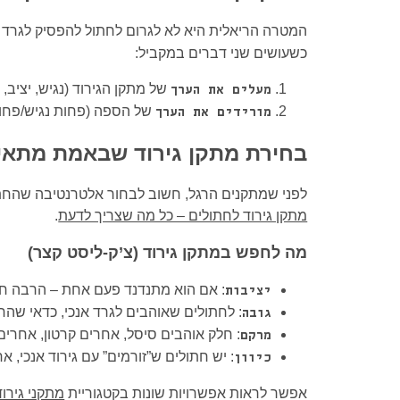
המטרה הריאלית היא לא לגרום לחתול להפסיק לגרד ב
כשעושים שני דברים במקביל:
של מתקן הגירוד (נגיש, יציב, במ
מעלים את הערך
של הספה (פחות נגיש/פחות
מורידים את הערך
בחירת מתקן גירוד שבאמת מתאי
לפני שמתקנים הרגל, חשוב לבחור אלטרנטיבה שהחת
מתקן גירוד לחתולים – כל מה שצריך לדעת
.
מה לחפש במתקן גירוד (צ’ק-ליסט קצר)
: אם הוא מתנדנד פעם אחת – הרבה חתו
יציבות
: לחתולים שאוהבים לגרד אנכי, כדאי שהח
גובה
: חלק אוהבים סיסל, אחרים קרטון, אחר
מרקם
: יש חתולים ש”זורמים” עם גירוד אנכי, אח
כיוון
אפשר לראות אפשרויות שונות בקטגוריית
מתקני גירו