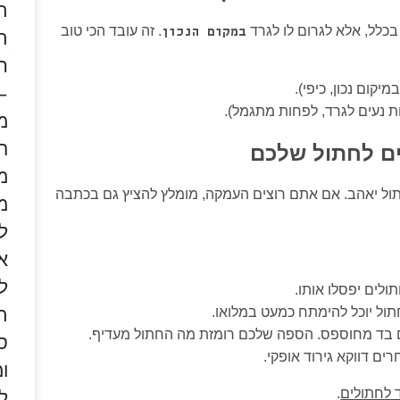
ת
כלל, אלא לגרום לו לגרד
. זה עובד הכי טוב
במקום הנכון
ת
ח
–
יקום נכון, כיפי).
 נעים לגרד, לפחות מתגמל).
מ
ה
ם לחתול שלכם
מ
ול יאהב. אם אתם רוצים העמקה, מומלץ להציץ גם בכתבה
מ
ל
א
ל
לים יפסלו אותו.
ת
תול יוכל להימתח כמעט במלואו.
ים בד מחוספס. הספה שלכם רומזת מה החתול מעדיף.
ס
רים דווקא גירוד אופקי.
ו
ל
ד לחתולים
.