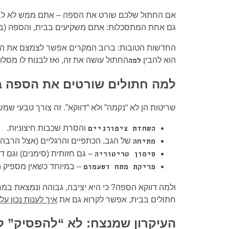
אם החתול שלכם שורט את הספה – אתם ממש לא לבד. ז
גם אחת המתסכלות: אתם משקיעים בבית, והספה (בדיו
החדשות הטובות: ברוב המקרים אפשר לצמצם את השר
הוא להבין
החתול עושה את זה, ואז לבנות לו מסלול
למה
למה חתולים שורטים את הספה 
שריטות הן לא “נקמה” ולא “דווקא”. זה צורך טבעי ש
והסרת שכבות חיצוניות.
השחזת ציפורניים
של הגב, הכתפיים והרגליים (אצל הרבה 
מתיחה
– גם חזותית (סימנים) וגם ד
סימון טריטוריה
– במיוחד כשאין מספיק 
פריקת מתח ושעמום
ולמה דווקא הספה? כי היא יציבה, גבוהה ונמצאת במרכ
חתולים בבית, אפשר לקרוא גם את
איך לענות נכון על
העיקרון שמנצח: לא “להפסיק” ל