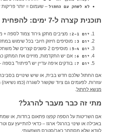
– שעמום = יותר פריקות ע
לא לשחק עם החתול
תוכנית קצרה ל-7 ימים: להפחית שריטות על הספה
מציבים מתקן גירוד צמוד לספה + מג
יום 1–2:
מוסיפים חיזוק חיובי בכל שימוש במתקן 
יום 3:
מוסיפים 2 סשנים קצרים של משחק ביום (2–5 דקות).
יום 4–5:
אם יש התקדמות, מזיזים את המתקן כמה
יום 6:
בודקים איפה עדיין יש \”פיתוי\” בספה
יום 7:
אם החתול שלכם חדש בבית, או שיש שינויים בסביבה
עוזרות. לפעמים גם ציוד שקשור לשגרה (כמו נשיאה)
מנשא לחתול
.
מתי זה כבר מעבר להרגל?
אם השריטות על הספה קפצו פתאום בחדות, או שמתוו
באכילה או שינוי בהרגלי ארגז – כדאי להתייעץ עם וטר
לוודא שלא מסתתר כאב/סטרס משמעותי.