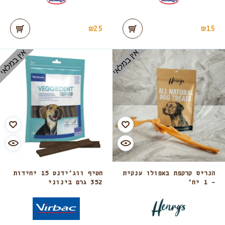
₪
25
₪
15
אין במלאי
אין במלאי
הנריס קרקפת באפולו ענקית
חטיף ווג’ידנט 15 יחידות
– 1 יח’
352 גרם בינוני