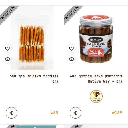
אין במלאי
אין במלאי
בוליסטיק מארז חיסכון 400
גליליות מצופות עוף 500
גרם – Native Way
גרם
₪
65
₪
189