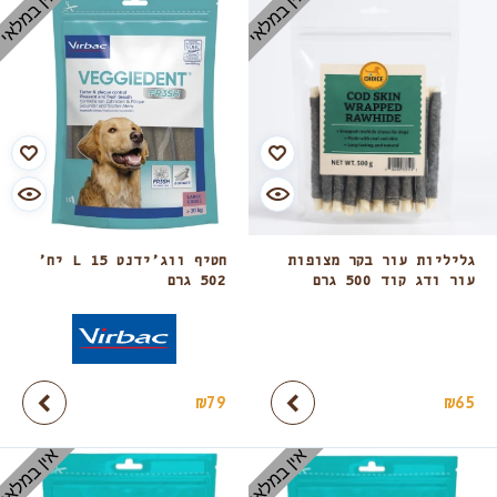
אין במלאי
אין במלאי
גליליות עור בקר מצופות
חטיף ווג’ידנט L 15 יח’
עור ודג קוד 500 גרם
502 גרם
₪
79
₪
65
אין במלאי
אין במלאי