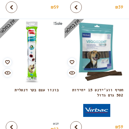
₪
59
₪
39
אין במלאי
אין במלאי
Sale!
חטיף ווג’ידנט 15 יחידות
בונזו עצם בקר דנטלית
502 גרם גדול
₪
19
₪
59