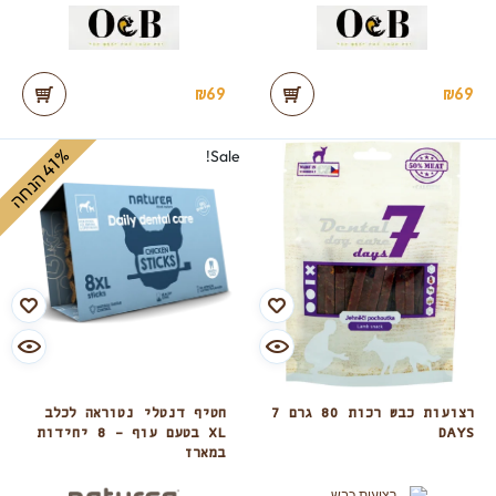
₪
69
₪
69
%
ה
Sale!
4
1
ה
נ
ח
רצועות כבש רכות 80 גרם 7
חטיף דנטלי נטוראה לכלב
DAYS
XL בטעם עוף – 8 יחידות
במארז