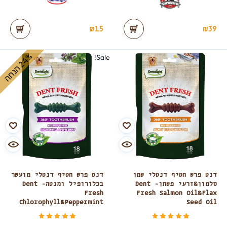
₪
15
₪
39
%
ה
Sale!
2
4
ה
נ
ח
דנט פרש חטיף דנטלי שמן
דנט פרש חטיף דנטלי מועשר
סלמון&זרעי פשתן- Dent
בכלורופיל ומנטה- Dent
Fresh
Fresh Salmon Oil&Flax
Chlorophyll&Peppermint
Seed Oil
דורג
מתוך 5
דורג
מתוך 5
5.00
5.00